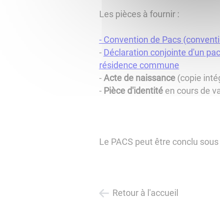
Les pièces à fournir :
- Convention d
e Pacs
(conventi
-
Déclaration conjo
inte d'un pac
résidence commune
-
Acte de naissance
(copie intég
-
Pièce d'identité
en cours de val
Le PACS peut être conclu sous 
Retour à l'accueil