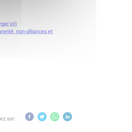
ger ici)
arenté, non-alliances et
ez sur :