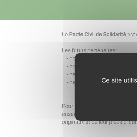
Le
Pacte Civil de Solidarité
est 
Les futurs partenaires:
- doivent être majeurs,
- doivent être juridiquement ca
- ne doivent pas être déjà ma
Ce site util
- ne doivent pas avoir entre eu
Pour la déclaration conjointe d
ensemble à l'officier d'état civ
originaux et de leur pièce d'iden