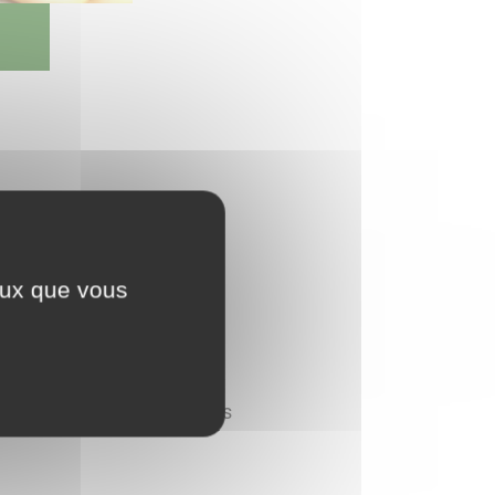
ceux que vous
e présenter en personne et
notaire, munis des documents