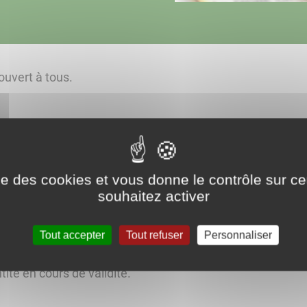
ouvert à tous.
pables (tutelle et curatelle sous conditions),
riés ou pacsés,
ise des cookies et vous donne le contrôle sur 
x de liens familiaux directs.
souhaitez activer
Tout accepter
Tout refuser
Personnaliser
'enregistrement du Pacs, les futurs partenaires doivent s
il de la mairie où ils déposent leur Pacs, ou auprès d'un 
tité en cours de validité.