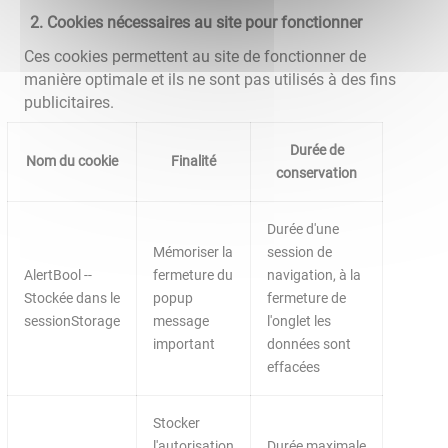
Cookies nécessaires au site pour fonctionner
Ces cookies permettent au site de fonctionner de
manière optimale et ils ne sont pas utilisés à des fins
publicitaires.
Durée de
Nom du cookie
Finalité
conservation
Durée d'une
Mémoriser la
session de
AlertBool --
fermeture du
navigation, à la
Stockée dans le
popup
fermeture de
sessionStorage
message
l'onglet les
important
données sont
effacées
Stocker
l'autorisation
Durée maximale