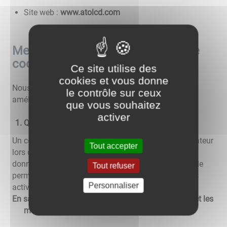
Site web :
www.atolcd.com
Mentions relatives à l'utilisation de
cookies
Ce site utilise des
cookies et vous donne
Nous utilisons différents cookies sur le site pour
le contrôle sur ceux
améliorer l'interactivité du site.
que vous souhaitez
activer
Qu'est-ce qu'un "cookie" ?
Un cookie est un fichier texte déposé sur votre ordinateur
Tout accepter
lors de la visite d'un site. Il permet de conserver des
données utilisateur afin de faciliter la navigation et de
Tout refuser
permettre certaines fonctionnalités. Vous pouvez les
Personnaliser
activer ou les désactiver.
En savoir plus sur les cookies, leur fonctionnement et les
moyens de s'y opposer