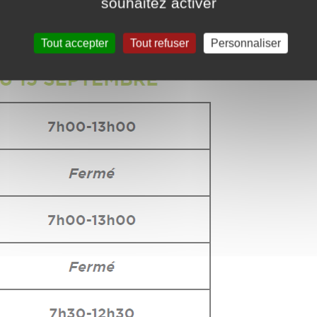
souhaitez activer
e Péronne :
Tout accepter
Tout refuser
Personnaliser
NNE