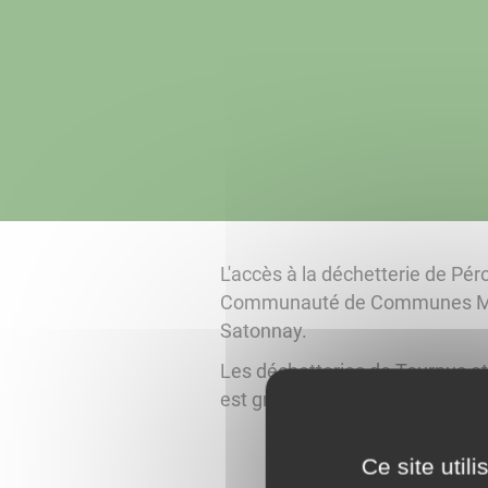
L'accès à la déchetterie de Péro
Communauté de Communes Mâco
Satonnay.
Les déchetteries de Tournus e
est gratuite.
Plus d'informations en cl
Ce site util