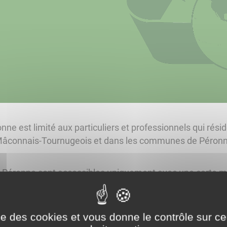
nne est limité aux particuliers et professionnels qui rési
nnais-Tournugeois et dans les communes de Péronne,
t Péronne sont accessibles uniquement avec une carte m
iquant ici
ise des cookies et vous donne le contrôle sur 