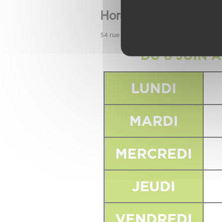
Horaires déchetterie d
54 rue des Teppes soldats 71260 PÉRO