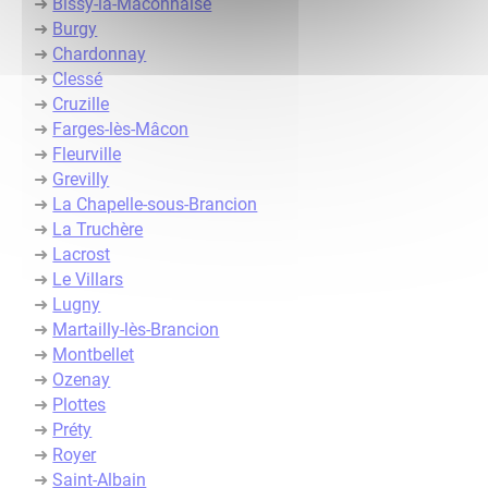
➜
Bissy-la-Mâconnaise
➜
Burgy
➜
Chardonnay
➜
Clessé
➜
Cruzille
➜
Farges-lès-Mâcon
➜
Fleurville
➜
Grevilly
➜
La Chapelle-sous-Brancion
➜
La Truchère
➜
Lacrost
➜
Le Villars
➜
Lugny
➜
Martailly-lès-Brancion
➜
Montbellet
➜
Ozenay
➜
Plottes
➜
Préty
➜
Royer
➜
Saint-Albain