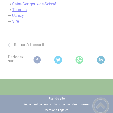
➜
Saint-Gengoux-de-Scissé
➜
Tournus
➜
Uchizy
➜
Viré
Retour à l'accueil
Partagez
sur :
Plan du site
Règlement général sur la protection des données
Mentions Légales